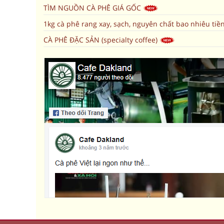
TÌM NGUỒN CÀ PHÊ GIÁ GỐC
1kg cà phê rang xay, sạch, nguyên chất bao nhiêu tiề
CÀ PHÊ ĐẶC SẢN (specialty coffee)