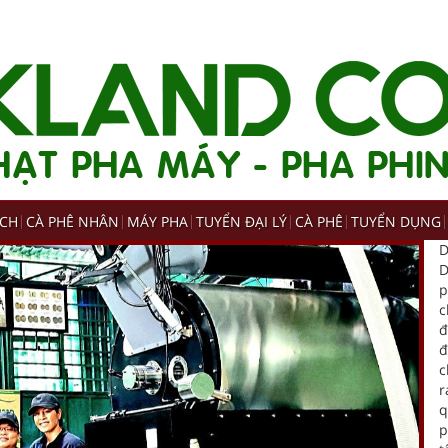
ẠCH
CÀ PHÊ NHÂN
MÁY PHA
TUYỂN ĐẠI LÝ
CÀ PHÊ
TUYỂN DỤNG
D
D
p
c
đ
đ
c
r
q
p