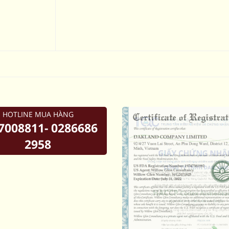
0
0
0
HOTLINE MUA HÀNG
7008811- 0286686
2958