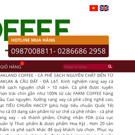
HOTLINE MUA HÀNG
0987008811- 0286686 2958
0
GIỎ HÀNG
AKLAND COFFEE - CÀ PHÊ SẠCH NGUYÊN CHẤT ĐẾN TỪ
AKLAK & CẦU ĐẤT - ĐÀ LẠT. Kinh nghiệm rang xay cà
hê sạch nguyên chất > 10 năm. Cà phê được tuyển
họn trái chín gần như 100% từ các FARM COFFEE hàng
ầu Cao nguyên. Xưởng rang xay cà phê công nghệ cao,
ạt TIÊU CHUẨN HACCP (phù hợp tiêu chuẩn Quốc Tế)
ho cả 03 dạng sản phẩm từ sơ chế cà phê nhân - cà phê
ang xay - và thành phẩm, Chứng nhận FDA (của cục
uản lý Thưc phẩm & dược phẩm Hoa Kỳ) . Hơn 20 sản
hẩm cà phê sạch khác để quý khách lựa chọn. Phục vụ