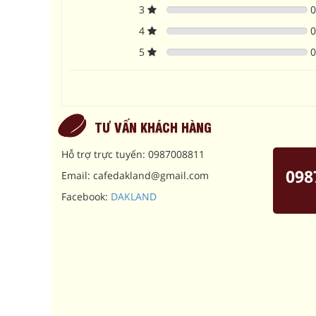
3
4
5
TƯ VẤN KHÁCH HÀNG
Hỗ trợ trực tuyến: 0987008811
098
Email: cafedakland@gmail.com
Facebook:
DAKLAND