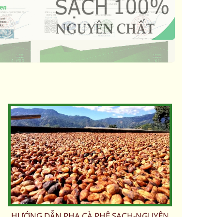
HƯỚNG DẪN PHA CÀ PHÊ SẠCH-NGUYÊN