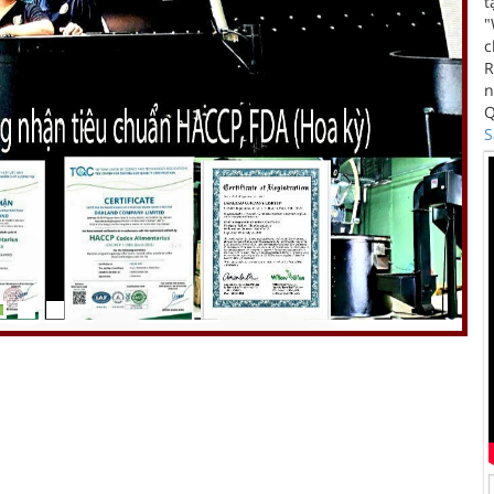
t
"
c
R
n
Q
S