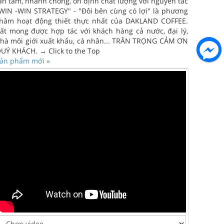
ận tâm, nhanh chóng, ổn định chất lượng với nguyên tắc
WIN -WIN STRATEGY" - "Đôi bên cùng có lợi" là phương
hâm hoạt động thiết thực nhất của DAKLAND COFFEE.
ất mong được hợp tác với khách hàng cả nước, đại lý,
hà môi giới xuất khẩu, cá nhân... TRÂN TRỌNG CẢM ƠN
UÝ KHÁCH. → Click to the Top
ản phẩm mới »