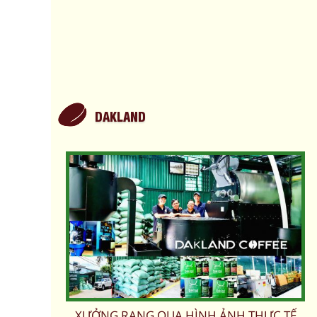
DAKLAND
XƯỞNG RANG QUA HÌNH ẢNH THỰC TẾ