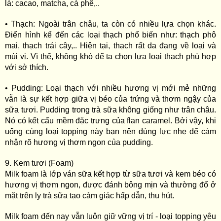
là: cacao, matcha, cà phê,..
• Thạch: Ngoài trân châu, ta còn có nhiều lựa chọn khác.
Điển hình kể đến các loại thạch phổ biến như: thạch phô
mai, thạch trái cây,.. Hiện tại, thạch rất da đạng về loại và
mùi vị. Vì thế, không khó để ta chọn lựa loại thạch phù hợp
với sở thích.
• Pudding: Loại thạch với nhiều hương vị mới mẻ những
vẫn là sự kết hợp giữa vị béo của trứng và thơm ngậy của
sữa tươi. Pudding trong trà sữa không giống như trân châu.
Nó có kết cấu mềm đặc trưng của flan caramel. Bởi vậy, khi
uống cùng loại topping này bạn nên dùng lực nhẹ để cảm
nhận rõ hương vị thơm ngon của pudding.
9. Kem tươi (Foam)
Milk foam là lớp ván sữa kết hợp từ sữa tươi và kem béo có
hương vị thơm ngon, được đánh bông mịn và thường đổ ở
mặt trên ly trà sữa tạo cảm giác hấp dẫn, thu hút.
Milk foam đến nay vẫn luôn giữ vững vị trí - loại topping yêu