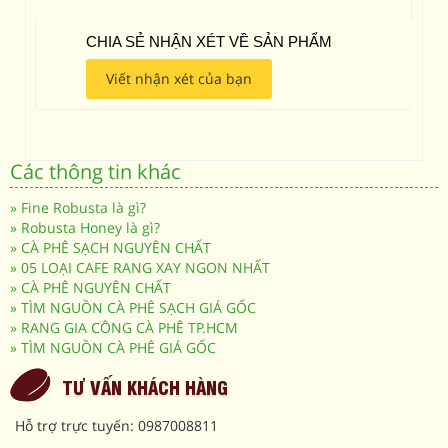
CHIA SẺ NHẬN XÉT VỀ SẢN PHẨM
Viết nhận xét của bạn
Các thông tin khác
»
Fine Robusta là gì?
»
Robusta Honey là gì?
»
CÀ PHÊ SẠCH NGUYÊN CHẤT
»
05 LOẠI CAFE RANG XAY NGON NHẤT
»
CÀ PHÊ NGUYÊN CHẤT
»
TÌM NGUỒN CÀ PHÊ SẠCH GIÁ GỐC
»
RANG GIA CÔNG CÀ PHÊ TP.HCM
»
TÌM NGUỒN CÀ PHÊ GIÁ GỐC
TƯ VẤN KHÁCH HÀNG
Hỗ trợ trực tuyến: 0987008811