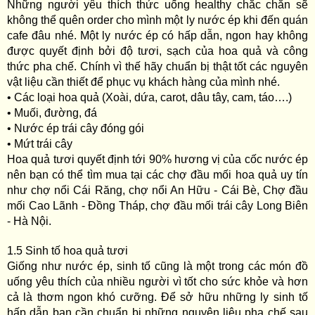
Những người yêu thích thức uống healthy chắc chắn sẽ
không thể quên order cho mình một ly nước ép khi đến quán
cafe đâu nhé. Một ly nước ép có hấp dẫn, ngon hay không
được quyết định bởi độ tươi, sạch của hoa quả và công
thức pha chế. Chính vì thế hãy chuẩn bị thật tốt các nguyên
vật liệu cần thiết để phục vụ khách hàng của mình nhé.
• Các loại hoa quả (Xoài, dứa, carot, dâu tây, cam, táo….)
• Muối, đường, đá
• Nước ép trái cây đóng gói
• Mứt trái cây
Hoa quả tươi quyết định tới 90% hương vị của cốc nước ép
nên bạn có thể tìm mua tại các chợ đầu mối hoa quả uy tín
như chợ nổi Cái Răng, chợ nổi An Hữu - Cái Bè, Chợ đầu
mối Cao Lãnh - Đồng Tháp, chợ đầu mối trái cây Long Biên
- Hà Nội.
1.5 Sinh tố hoa quả tươi
Giống như nước ép, sinh tố cũng là một trong các món đồ
uống yêu thích của nhiều người vì tốt cho sức khỏe và hơn
cả là thơm ngon khó cưỡng. Để sở hữu những ly sinh tố
hấp dẫn bạn cần chuẩn bị những nguyên liệu pha chế sau