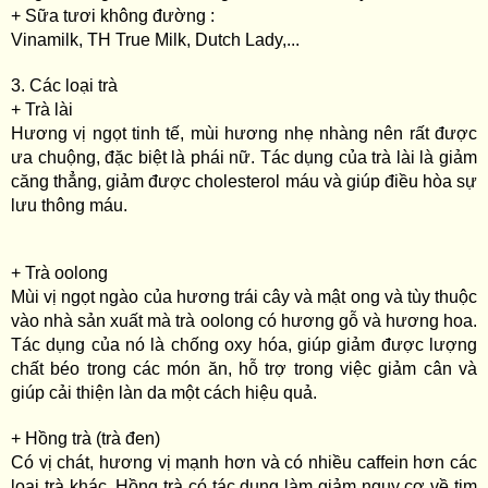
+ Sữa tươi không đường :
Vinamilk, TH True Milk, Dutch Lady,...
3. Các loại trà
+ Trà lài
Hương vị ngọt tinh tế, mùi hương nhẹ nhàng nên rất được
ưa chuộng, đặc biệt là phái nữ. Tác dụng của trà lài là giảm
căng thẳng, giảm được cholesterol máu và giúp điều hòa sự
lưu thông máu.
+ Trà oolong
Mùi vị ngọt ngào của hương trái cây và mật ong và tùy thuộc
vào nhà sản xuất mà trà oolong có hương gỗ và hương hoa.
Tác dụng của nó là chống oxy hóa, giúp giảm được lượng
chất béo trong các món ăn, hỗ trợ trong việc giảm cân và
giúp cải thiện làn da một cách hiệu quả.
+ Hồng trà (trà đen)
Có vị chát, hương vị mạnh hơn và có nhiều caffein hơn các
loại trà khác. Hồng trà có tác dụng làm giảm nguy cơ về tim