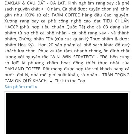
DAKLAK & CẦU ĐẤT - ĐÀ LẠT. Kinh nghiệm rang xay cà phê
sạch nguyên chất > 10 năm. Cà phê được tuyển chọn trái chín
gần như 100% từ các FARM COFFEE hàng đầu Cao nguyên.
Xưởng rang xay cà phê công nghệ cao, đạt TIÊU CHUẨN
HACCP (phù hợp tiêu chuẩn Quốc Tế) cho cả 03 dạng sản
phẩm từ sơ chế cà phê nhân - cà phê rang xay - và thành
phẩm, Chứng nhận FDA (của cục quản lý Thưc phẩm & dược
phẩm Hoa Kỳ) . Hơn 20 sản phẩm cà phê sạch khác để quý
khách lựa chọn. Phục vụ tận tâm, nhanh chóng, ổn định chất
lượng với nguyên tắc "WIN -WIN STRATEGY" - "Đôi bên cùng
có lợi" là phương châm hoạt động thiết thực nhất của
DAKLAND COFFEE. Rất mong được hợp tác với khách hàng cả
nước, đại lý, nhà môi giới xuất khẩu, cá nhân... TRÂN TRỌNG
CẢM ƠN QUÝ KHÁCH. → Click to the Top
Sản phẩm mới »