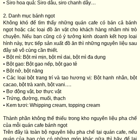
• Siro hoa quả: Siro dâu, siro chanh dây…
2. Danh mục bánh ngọt
Không khó để tìm thấy những quán cafe có bán cả bánh
ngọt hoặc các loại đồ ăn vặt cho khách hàng nhâm nhi trò
chuyện. Nếu bạn cũng có ý tưởng kinh doanh kết hợp loại
hình này, trực tiếp sản xuất đồ ăn thì những nguyên liệu sau
đây sẽ vô cùng cần thiết.
• Bột mì: Bột mì mịn, bột mì dai, bột mì đa dụng
• Bột gạo: Bột gạo nếp, bột gạo tẻ
• Bột nở, bột năng
• Các loại bột trang trí và tạo hương vị: Bột hạnh nhân, bột
cacao, bột trà xanh, bột vani….
• Bơ động vật, bơ thực vật
• Trứng, đường, muối, thạch
• Kem tươi: Whipping cream, topping cream
Thành phần không thể thiếu trong kho nguyên liệu pha chế
của mỗi quán cafe bánh ngọt
Trên đây là toàn bộ nguyên liệu pha chế tại quán cafe, nếu
quán của bạn còn có những món khác nữa thì hãy để lại