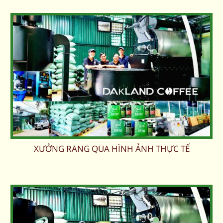
XƯỞNG RANG QUA HÌNH ẢNH THỰC TẾ