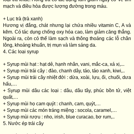
mạch và điều hòa được lượng đường trong máu.
+ Lục trà (trà xanh)
Hương vị đắng, chát nhưng lại chứa nhiều vitamin C, A và
kẽm. Có tác dụng chống oxy hóa cao, làm giảm căng thẳng.
Ngoài ra, còn có thể làm sạch và thông thoáng các lỗ chân
lông, khoáng khuẩn, trị mụn và làm sáng da.
4. Các loại syrup
+ Syrup mùi hạt : hạt dẻ, hạnh nhân, vani, mắc-ca, xá xị,...
+ Syrup mùi trái cây : đào, chanh dây, táo, táo xanh, kiwi,..
+ Syrup mùi trái cây nhiệt đới : dừa, xoài, lựu, ổi, chuối, dưa
hấu,…
+ Syrup mùi dâu các loại : dâu, dâu tây, phúc bồn tử, việt
quất,…
+ Syrup mùi họ cam quýt : chanh, cam, quýt,…
+ Syrup mùi các món tráng miệng : socola, caramel,…
+ Syrup mùi rượu : nho, irish, blue curacao, bơ rum,..
5. Nước ép trái cây