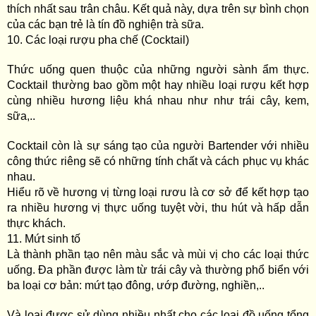
thích nhất sau trân châu. Kết quả này, dựa trên sự bình chọn
của các bạn trẻ là tín đồ nghiện trà sữa.
10. Các loại rượu pha chế (Cocktail)
Thức uống quen thuộc của những người sành ẩm thực.
Cocktail thường bao gồm một hay nhiều loại rượu kết hợp
cùng nhiều hương liệu khá nhau như như trái cây, kem,
sữa,..
Cocktail còn là sự sáng tạo của người Bartender với nhiều
công thức riêng sẽ có những tính chất và cách phục vụ khác
nhau.
Hiểu rõ về hương vị từng loại rươu là cơ sở để kết hợp tạo
ra nhiều hương vị thực uống tuyệt vời, thu hút và hấp dẫn
thực khách.
11. Mứt sinh tố
Là thành phần tạo nên màu sắc và mùi vị cho các loại thức
uống. Đa phần được làm từ trái cây và thường phổ biển với
ba loại cơ bản: mứt tạo đông, ướp đường, nghiền,..
Và loại được sử dùng nhiều nhất cho các loại đồ uống tổng