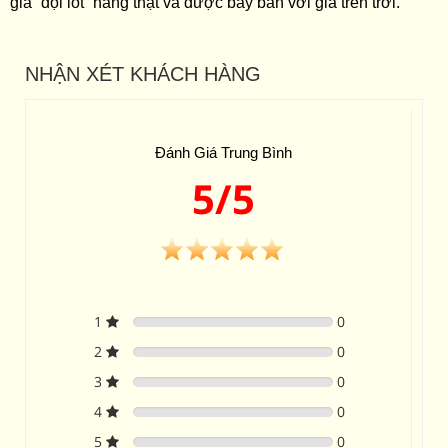
giả “đội lốt” hàng thật và được bày bán với giá trên trời.
NHẬN XÉT KHÁCH HÀNG
Đánh Giá Trung Bình
5/5
1
0
2
0
3
0
4
0
5
0