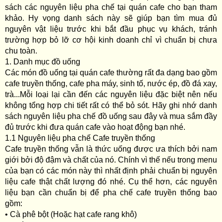
sách các nguyên liệu pha chế tại quán cafe cho bạn tham
khảo. Hy vọng danh sách này sẽ giúp bạn tìm mua đủ
nguyên vật liệu trước khi bắt đầu phục vụ khách, tránh
trường hợp bỏ lỡ cơ hội kinh doanh chỉ vì chuẩn bị chưa
chu toàn.
1. Danh mục đồ uống
Các món đồ uống tại quán cafe thường rất đa dạng bao gồm
cafe truyền thống, cafe pha máy, sinh tố, nước ép, đồ đá xay,
trà...Mỗi loại lại cần đến các nguyên liệu đặc biệt nên nếu
không tổng hợp chi tiết rất có thể bỏ sót. Hãy ghi nhớ danh
sách nguyên liệu pha chế đồ uống sau đây và mua sắm đầy
đủ trước khi đưa quán cafe vào hoạt động bạn nhé.
1.1 Nguyên liệu pha chế Cafe truyền thống
Cafe truyền thống vẫn là thức uống được ưa thích bởi nam
giới bởi độ đậm và chất của nó. Chính vì thế nếu trong menu
của bạn có các món này thì nhất định phải chuẩn bị nguyên
liệu cafe thật chất lượng đó nhé. Cụ thể hơn, các nguyên
liệu bạn cần chuẩn bị để pha chế cafe truyền thống bao
gồm:
• Cà phê bột (Hoặc hạt cafe rang khô)