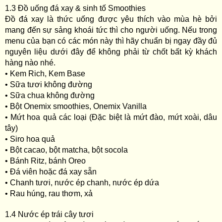
1.3 Đồ uống đá xay & sinh tố Smoothies
Đồ đá xay là thức uống được yêu thích vào mùa hè bởi
mang đến sự sảng khoái tức thì cho người uống. Nếu trong
menu của bạn có các món này thì hãy chuẩn bị ngay đầy đủ
nguyên liệu dưới đây để không phải từ chốt bất kỳ khách
hàng nào nhé.
• Kem Rich, Kem Base
• Sữa tươi không đường
• Sữa chua không đường
• Bột Onemix smoothies, Onemix Vanilla
• Mứt hoa quả các loại (Đặc biệt là mứt đào, mứt xoài, dâu
tây)
• Siro hoa quả
• Bột cacao, bột matcha, bột socola
• Bánh Ritz, bánh Oreo
• Đá viên hoặc đá xay sẵn
• Chanh tươi, nước ép chanh, nước ép dứa
• Rau húng, rau thơm, xả
1.4 Nước ép trái cây tươi