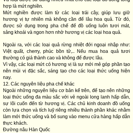
hợp là mứt nghiền.
Mứt nghiền được làm từ các loại trái cây, giúp lưu giữ
hương vị tự nhiên mà không cần để lâu hoa quả. Từ đó,
được sử dụng trong pha chế để đồ uống luôn tươi mát,
sảng khoái và ngon hơn nhờ hương vị các loại hoa quả.
Ngoài ra, với các loại quả rừng nhiệt đới ngoại nhập như:
Việt quất, cherry, phúc bồn tử,.. Nếu mua hoa quả tươi
thường có giá thành cao và không để được lâu.
Vì vậy, các loại mứt có hương vị là sự mới mẻ góp phần tạo
nên mùi vị đặc sắc, sáng tạo cho các loại thức uống hiện
nay.
12. Các nguyên liệu pha chế khác
Ngoài những nguyên liệu cơ bản kể trên, để tạo nên những
loại thức uống đa màu sắc với vẻ ngoài long lanh hấp dẫn,
sự lôi cuốn đến từ hương vị. Các chủ kinh doanh đồ uống
còn lựa chọn và tích luỹ riêng nhiều thành phần khác nhằm
làm mới thức uống và bổ sung vào menu cửa hàng hấp dẫn
thực khách.
Đường nâu Hàn Quốc