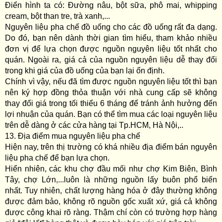
Điển hình ta có: Đường nâu, bột sữa, phô mai, whipping
cream, bột than tre, trà xanh,...
Nguyên liệu pha chế đồ uống cho các đồ uống rất đa dạng.
Do đó, bạn nên dành thời gian tìm hiểu, tham khảo nhiều
đơn vị để lựa chọn được nguồn nguyên liệu tốt nhất cho
quán. Ngoài ra, giá cả của nguồn nguyên liệu dễ thay đổi
trong khi giá của đồ uống của bạn lại ổn định.
Chính vì vậy, nếu đã tìm được nguồn nguyên liệu tốt thì bạn
nên ký hợp đồng thỏa thuận với nhà cung cấp sẽ không
thay đổi giá trong tối thiểu 6 tháng để tránh ảnh hưởng đến
lợi nhuận của quán. Bạn có thể tìm mua các loại nguyên liệu
trên dễ dàng ở các cửa hàng tại Tp.HCM, Hà Nội,..
13. Địa điểm mua nguyên liệu pha chế
Hiện nay, trên thị trường có khá nhiều địa điểm bán nguyên
liệu pha chế để bạn lựa chọn.
Hiển nhiên, các khu chợ đầu mối như chợ Kim Biên, Bình
Tây, chợ Lớn,...luôn là những nguồn lấy buôn phổ biến
nhất. Tuy nhiên, chất lượng hàng hóa ở đây thường không
được đảm bảo, không rõ nguồn gốc xuất xứ, giá cả không
được công khai rõ ràng. Thậm chí còn có trường hợp hàng