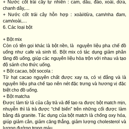
+ Nước cốt trái cây tự nhiên : cam, dâu, đào, xoài, dừa,
chanh dây,…
+ Nước cốt trái cây hỗn hợp : xoài/dừa, cam/nha đam,
cam/xoài,…
6. Các loại bột
+ Bột mix
Còn có tên gọi khác là bột nền, là nguyên liệu pha chế đồ
uống như cafe và sinh tố. Bột mix có tác dụng giảm phân
tầng đồ uống, giúp các nguyên liệu hòa trộn với nhau và tạo
độ sánh cho thức uống.
+ Bột cacao, bột socola :
Từ hạt cacao nguyên chất được xay ra, có vị đắng và là
nguyên liệu pha chế tạo nên nét đặc trưng và hương vị đặc
biệt cho đồ uống.
+ Bột matcha
Được làm từ lá của cây trà và để tạo ra được bột match mịn,
nhuyễn thì lá trà được “chế biến” trên những cối được làm
bằng đá granite. Tác dụng của bột match là chống oxy hóa,
giúp giảm cân, giảm căng thẳng, giảm lượng cholesterol và
lượng đường trong máu.