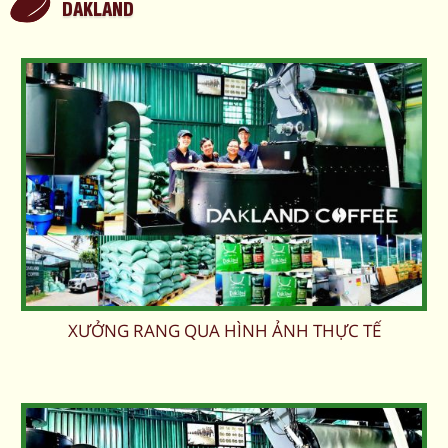
DAKLAND
XƯỞNG RANG QUA HÌNH ẢNH THỰC TẾ