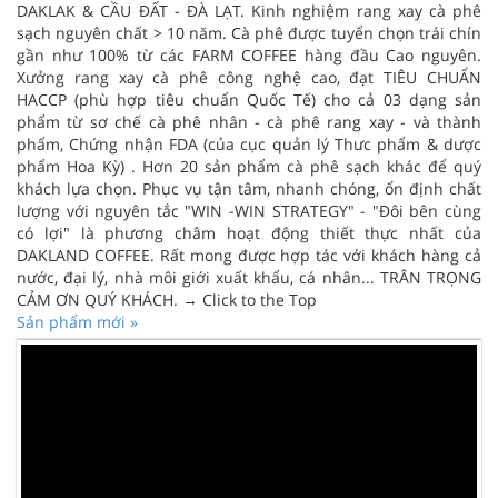
DAKLAK & CẦU ĐẤT - ĐÀ LẠT. Kinh nghiệm rang xay cà phê
sạch nguyên chất > 10 năm. Cà phê được tuyển chọn trái chín
gần như 100% từ các FARM COFFEE hàng đầu Cao nguyên.
Xưởng rang xay cà phê công nghệ cao, đạt TIÊU CHUẨN
HACCP (phù hợp tiêu chuẩn Quốc Tế) cho cả 03 dạng sản
phẩm từ sơ chế cà phê nhân - cà phê rang xay - và thành
phẩm, Chứng nhận FDA (của cục quản lý Thưc phẩm & dược
phẩm Hoa Kỳ) . Hơn 20 sản phẩm cà phê sạch khác để quý
khách lựa chọn. Phục vụ tận tâm, nhanh chóng, ổn định chất
lượng với nguyên tắc "WIN -WIN STRATEGY" - "Đôi bên cùng
có lợi" là phương châm hoạt động thiết thực nhất của
DAKLAND COFFEE. Rất mong được hợp tác với khách hàng cả
nước, đại lý, nhà môi giới xuất khẩu, cá nhân... TRÂN TRỌNG
CẢM ƠN QUÝ KHÁCH. → Click to the Top
Sản phẩm mới »