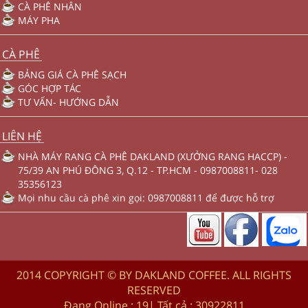
CÀ PHÊ NHÂN
MÁY PHA
CÀ PHÊ
BẢNG GIÁ CÀ PHÊ SẠCH
GÓC HỢP TÁC
TƯ VẤN- HƯỚNG DẪN
LIÊN HỆ
NHÀ MÁY RANG CÀ PHÊ DAKLAND (XƯỞNG RANG HACCP) -
75/39 AN PHÚ ĐÔNG 3, Q.12 - TP.HCM - 0987008811- 028
35356123
Mọi nhu cầu cà phê xin gọi: 0987008811 để được hỗ trợ
2014 COPYRIGHT © BY DAKLAND COFFEE. ALL RIGHTS
RESERVED
Đang Online :
19
| Tất cả :
30922811