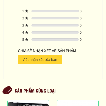
1
0
2
0
3
0
4
0
5
0
CHIA SẺ NHẬN XÉT VỀ SẢN PHẨM
Viết nhận xét của bạn
SẢN PHẨM CÙNG LOẠI