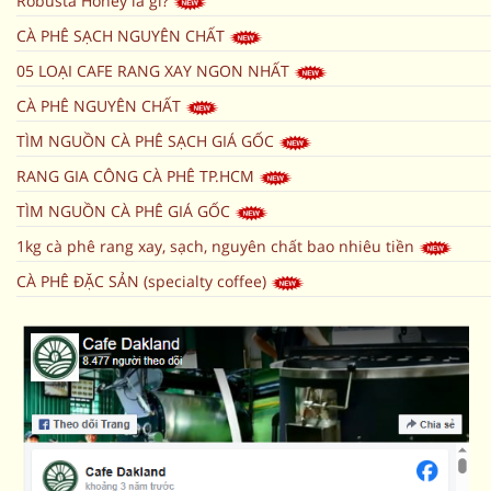
Robusta Honey là gì?
CÀ PHÊ SẠCH NGUYÊN CHẤT
05 LOẠI CAFE RANG XAY NGON NHẤT
CÀ PHÊ NGUYÊN CHẤT
TÌM NGUỒN CÀ PHÊ SẠCH GIÁ GỐC
RANG GIA CÔNG CÀ PHÊ TP.HCM
TÌM NGUỒN CÀ PHÊ GIÁ GỐC
1kg cà phê rang xay, sạch, nguyên chất bao nhiêu tiền
CÀ PHÊ ĐẶC SẢN (specialty coffee)