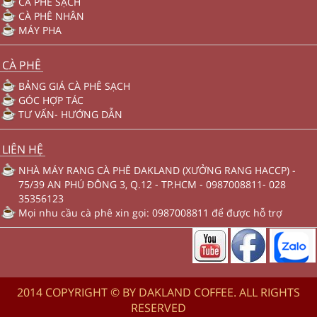
CÀ PHÊ SẠCH
CÀ PHÊ NHÂN
MÁY PHA
CÀ PHÊ
BẢNG GIÁ CÀ PHÊ SẠCH
GÓC HỢP TÁC
TƯ VẤN- HƯỚNG DẪN
LIÊN HỆ
NHÀ MÁY RANG CÀ PHÊ DAKLAND (XƯỞNG RANG HACCP) -
75/39 AN PHÚ ĐÔNG 3, Q.12 - TP.HCM - 0987008811- 028
35356123
Mọi nhu cầu cà phê xin gọi: 0987008811 để được hỗ trợ
2014 COPYRIGHT © BY DAKLAND COFFEE. ALL RIGHTS
RESERVED