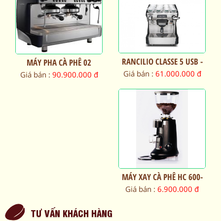
RANCILIO CLASSE 5 USB -
MÁY PHA CÀ PHÊ 02
1 GROUPS
GROUP FAEMA E98 AUTO
Giá bán :
61.000.000 đ
Giá bán :
90.900.000 đ
MÁY XAY CÀ PHÊ HC 600-
V3
Giá bán :
6.900.000 đ
TƯ VẤN KHÁCH HÀNG