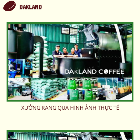
DAKLAND
XƯỞNG RANG QUA HÌNH ẢNH THỰC TẾ