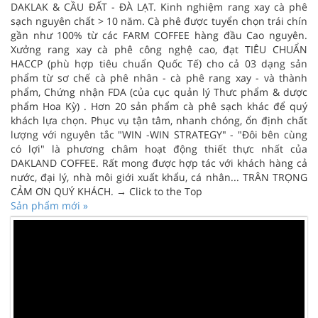
DAKLAK & CẦU ĐẤT - ĐÀ LẠT. Kinh nghiệm rang xay cà phê
sạch nguyên chất > 10 năm. Cà phê được tuyển chọn trái chín
gần như 100% từ các FARM COFFEE hàng đầu Cao nguyên.
Xưởng rang xay cà phê công nghệ cao, đạt TIÊU CHUẨN
HACCP (phù hợp tiêu chuẩn Quốc Tế) cho cả 03 dạng sản
phẩm từ sơ chế cà phê nhân - cà phê rang xay - và thành
phẩm, Chứng nhận FDA (của cục quản lý Thưc phẩm & dược
phẩm Hoa Kỳ) . Hơn 20 sản phẩm cà phê sạch khác để quý
khách lựa chọn. Phục vụ tận tâm, nhanh chóng, ổn định chất
lượng với nguyên tắc "WIN -WIN STRATEGY" - "Đôi bên cùng
có lợi" là phương châm hoạt động thiết thực nhất của
DAKLAND COFFEE. Rất mong được hợp tác với khách hàng cả
nước, đại lý, nhà môi giới xuất khẩu, cá nhân... TRÂN TRỌNG
CẢM ƠN QUÝ KHÁCH. → Click to the Top
Sản phẩm mới »