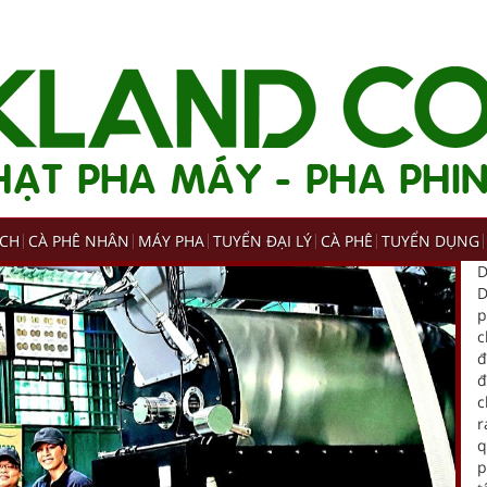
ẠCH
CÀ PHÊ NHÂN
MÁY PHA
TUYỂN ĐẠI LÝ
CÀ PHÊ
TUYỂN DỤNG
D
D
p
c
đ
đ
c
r
q
p