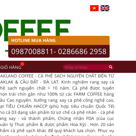
HOTLINE MUA HÀNG
0987008811- 0286686 2958
0
GIỎ HÀNG
AKLAND COFFEE - CÀ PHÊ SẠCH NGUYÊN CHẤT ĐẾN TỪ
AKLAK & CẦU ĐẤT - ĐÀ LẠT. Kinh nghiệm rang xay cà
hê sạch nguyên chất > 10 năm. Cà phê được tuyển
họn trái chín gần như 100% từ các FARM COFFEE hàng
ầu Cao nguyên. Xưởng rang xay cà phê công nghệ cao,
ạt TIÊU CHUẨN HACCP (phù hợp tiêu chuẩn Quốc Tế)
ho cả 03 dạng sản phẩm từ sơ chế cà phê nhân - cà phê
ang xay - và thành phẩm, Chứng nhận FDA (của cục
uản lý Thưc phẩm & dược phẩm Hoa Kỳ) . Hơn 20 sản
hẩm cà phê sạch khác để quý khách lựa chọn. Phục vụ