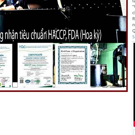
t
"
c
R
n
Q
S