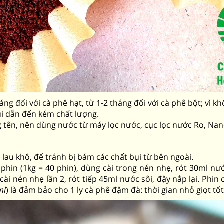
 tháng đối với cà phê hạt, từ 1-2 tháng đối với cà phê bột; v
ùi dẫn đến kém chất lượng.
 tên, nên dùng nước từ máy lọc nước, cục lọc nước Ro, N
 lau khô, để tránh bị bám các chất bụi từ bên ngoài.
 phin (1kg = 40 phin), dùng cài trong nén nhẹ, rót 30ml nướ
ài nén nhẹ lần 2, rót tiếp 45ml nước sôi, đậy nắp lại. Phin 
ml
) là đảm bảo cho 1 ly cà phê đậm đà: thời gian nhỏ giọt tốt