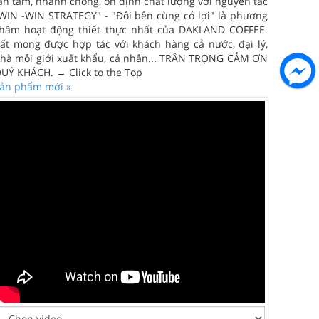
ận tâm, nhanh chóng, ổn định chất lượng với nguyên tắc
WIN -WIN STRATEGY" - "Đôi bên cùng có lợi" là phương
hâm hoạt động thiết thực nhất của DAKLAND COFFEE.
ất mong được hợp tác với khách hàng cả nước, đại lý,
hà môi giới xuất khẩu, cá nhân... TRÂN TRỌNG CẢM ƠN
UÝ KHÁCH. → Click to the Top
ản phẩm mới »