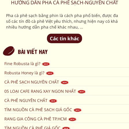
HƯỚNG DẪN PHA CÀ PHÊ SẠCH-NGUYÊN CHẤT
Pha cà phê sạch bằng phin là cách pha phổ biến, được đa
số các tín đồ cà phê Việt yêu thích, nhưng hiện nay có khá
nhiều hướng dẫn pha chế khác nhau, ...
Các tin khác
BÀI VIẾT HAY
Fine Robusta là gì?
Robusta Honey là gì?
CÀ PHÊ SẠCH NGUYÊN CHẤT
05 LOẠI CAFE RANG XAY NGON NHẤT
CÀ PHÊ NGUYÊN CHẤT
TÌM NGUỒN CÀ PHÊ SẠCH GIÁ GỐC
RANG GIA CÔNG CÀ PHÊ TP.HCM
TÌM NGUỒN CÀ PHÊ GIÁ GỐC