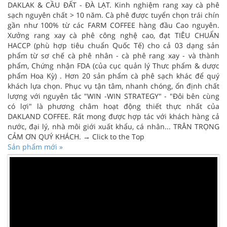
DAKLAK & CẦU ĐẤT - ĐÀ LẠT. Kinh nghiệm rang xay cà phê
sạch nguyên chất > 10 năm. Cà phê được tuyển chọn trái chín
gần như 100% từ các FARM COFFEE hàng đầu Cao nguyên.
Xưởng rang xay cà phê công nghệ cao, đạt TIÊU CHUẨN
HACCP (phù hợp tiêu chuẩn Quốc Tế) cho cả 03 dạng sản
phẩm từ sơ chế cà phê nhân - cà phê rang xay - và thành
phẩm, Chứng nhận FDA (của cục quản lý Thưc phẩm & dược
phẩm Hoa Kỳ) . Hơn 20 sản phẩm cà phê sạch khác để quý
khách lựa chọn. Phục vụ tận tâm, nhanh chóng, ổn định chất
lượng với nguyên tắc "WIN -WIN STRATEGY" - "Đôi bên cùng
có lợi" là phương châm hoạt động thiết thực nhất của
DAKLAND COFFEE. Rất mong được hợp tác với khách hàng cả
nước, đại lý, nhà môi giới xuất khẩu, cá nhân... TRÂN TRỌNG
CẢM ƠN QUÝ KHÁCH. → Click to the Top
Sản phẩm mới »