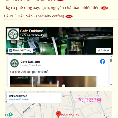
1kg cà phê rang xay, sạch, nguyên chất bao nhiêu tiền
CÀ PHÊ ĐẶC SẢN (specialty coffee)