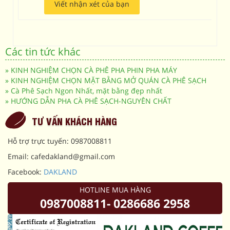
Viết nhận xét của bạn
Các tin tức khác
»
KINH NGHIỆM CHỌN CÀ PHÊ PHA PHIN PHA MÁY
»
KINH NGHIỆM CHỌN MẶT BẰNG MỞ QUÁN CÀ PHÊ SẠCH
»
Cà Phê Sạch Ngon Nhất, mặt bằng đẹp nhất
»
HƯỚNG DẪN PHA CÀ PHÊ SẠCH-NGUYÊN CHẤT
TƯ VẤN KHÁCH HÀNG
Hỗ trợ trực tuyến: 0987008811
Email: cafedakland@gmail.com
Facebook:
DAKLAND
HOTLINE MUA HÀNG
0987008811- 0286686 2958