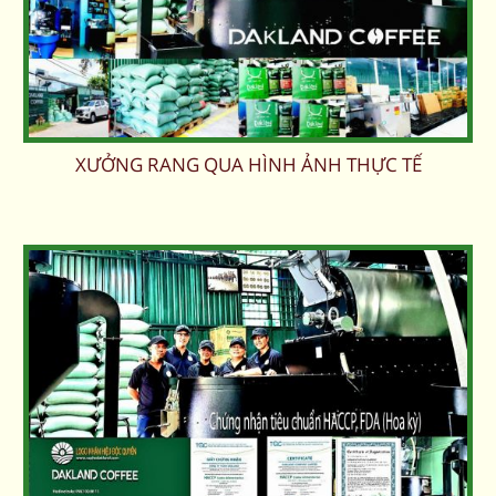
XƯỞNG RANG QUA HÌNH ẢNH THỰC TẾ