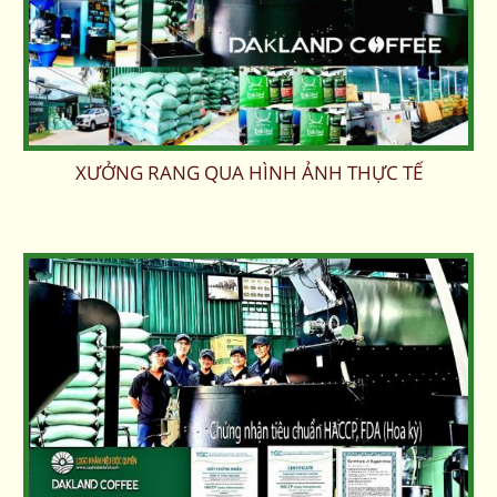
XƯỞNG RANG QUA HÌNH ẢNH THỰC TẾ