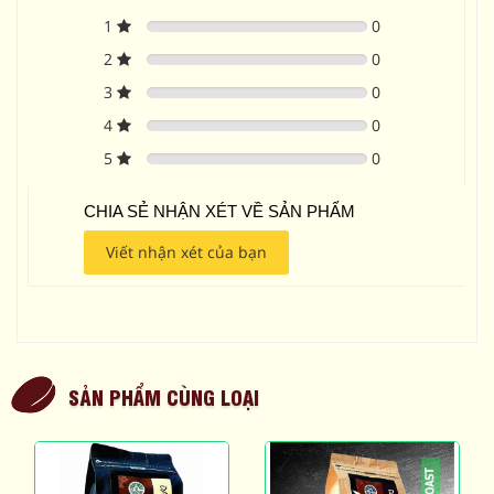
1
0
2
0
3
0
4
0
5
0
CHIA SẺ NHẬN XÉT VỀ SẢN PHẨM
Viết nhận xét của bạn
SẢN PHẨM CÙNG LOẠI