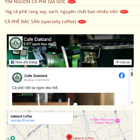
TÌM NGUỒN CÀ PHÊ GIÁ GỐC
1kg cà phê rang xay, sạch, nguyên chất bao nhiêu tiền
CÀ PHÊ ĐẶC SẢN (specialty coffee)