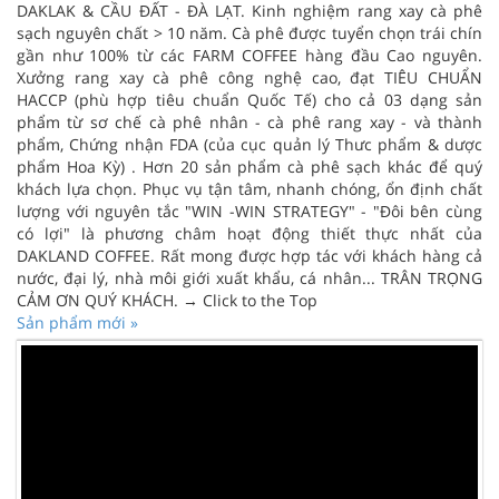
DAKLAK & CẦU ĐẤT - ĐÀ LẠT. Kinh nghiệm rang xay cà phê
sạch nguyên chất > 10 năm. Cà phê được tuyển chọn trái chín
gần như 100% từ các FARM COFFEE hàng đầu Cao nguyên.
Xưởng rang xay cà phê công nghệ cao, đạt TIÊU CHUẨN
HACCP (phù hợp tiêu chuẩn Quốc Tế) cho cả 03 dạng sản
phẩm từ sơ chế cà phê nhân - cà phê rang xay - và thành
phẩm, Chứng nhận FDA (của cục quản lý Thưc phẩm & dược
phẩm Hoa Kỳ) . Hơn 20 sản phẩm cà phê sạch khác để quý
khách lựa chọn. Phục vụ tận tâm, nhanh chóng, ổn định chất
lượng với nguyên tắc "WIN -WIN STRATEGY" - "Đôi bên cùng
có lợi" là phương châm hoạt động thiết thực nhất của
DAKLAND COFFEE. Rất mong được hợp tác với khách hàng cả
nước, đại lý, nhà môi giới xuất khẩu, cá nhân... TRÂN TRỌNG
CẢM ƠN QUÝ KHÁCH. → Click to the Top
Sản phẩm mới »