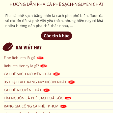
HƯỚNG DẪN PHA CÀ PHÊ SẠCH-NGUYÊN CHẤT
Pha cà phê sạch bằng phin là cách pha phổ biến, được đa
số các tín đồ cà phê Việt yêu thích, nhưng hiện nay có khá
nhiều hướng dẫn pha chế khác nhau, ...
Các tin khác
BÀI VIẾT HAY
Fine Robusta là gì?
Robusta Honey là gì?
CÀ PHÊ SẠCH NGUYÊN CHẤT
05 LOẠI CAFE RANG XAY NGON NHẤT
CÀ PHÊ NGUYÊN CHẤT
TÌM NGUỒN CÀ PHÊ SẠCH GIÁ GỐC
RANG GIA CÔNG CÀ PHÊ TP.HCM