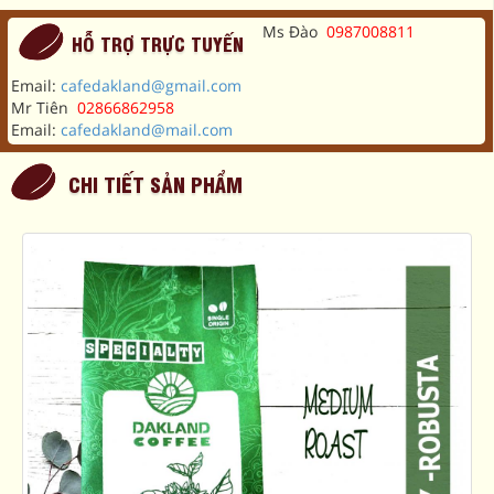
Ms Đào
0987008811
HỖ TRỢ TRỰC TUYẾN
Email:
cafedakland@gmail.com
Mr Tiên
02866862958
Email:
cafedakland@mail.com
CHI TIẾT SẢN PHẨM