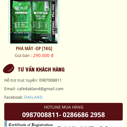
PHA MÁY -OP [1KG]
Giá bán :
290.000 đ
TƯ VẤN KHÁCH HÀNG
Hỗ trợ trực tuyến: 0987008811
Email: cafedakland@gmail.com
Facebook:
DAKLAND
HOTLINE MUA HÀNG
0987008811- 0286686 2958